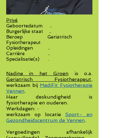
Privé
Geboortedatum ..
Burgerlijke staat ..
Beroep Geriatri
sch
Fysiotherapeut
Opleidingen ..
Carrière ..
Specialisatie(s) .
Nadine in het Groen
is o.a.
Geriatrisch Fysiotherapeut
,
werkzaam bij
MediFit Fysiotherapie
Vennen
.
Haar deskundigheid is
fysiotherapie en ouderen.
Werkdagen:
-
werkzaam op locatie
Sport- en
Gezondheidscentrum de Vennen
.
Vergoedingen afhankelijk
(aanvullende) Zorgverzekering -