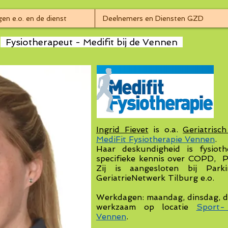
en e.o. en de dienst
Deelnemers en Diensten GZD
Fysiotherapeut - Medifit bij de Vennen
Ingrid Fievet
is o.a.
Geriatrisc
MediFit Fysiotherapie Vennen
.
Haar deskundigheid is fysiot
specifieke kennis over COPD, 
Zij is aangesloten bij Par
GeriatrieNetwerk Tilburg e.o.
Werkdagen: maandag, dinsdag, d
werkzaam op locatie
Sport-
Vennen
.