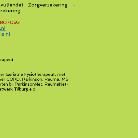
nvullende) Zorgverzekering -
zekering.
807093
.nl
ie.nl
erapeut
r Geriatrie Fysiotherapeut, met
D, Parkinson, Reuma, MS
 ParkinsonNet, ReumaNet-
Tilburg e.o.