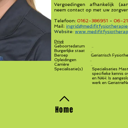
Vergoedingen afhankelijk (aa
neem contact op met uw zorgver
Telefoon:
0162-386951
-
06-21
Mail:
ingrid@medifitfysiotherapie
Website:
www.medifitfysiotherap
Privé
Geboortedatum ..
Burgerlijke staat ..
Beroep Geriatri
sch Fysioth
Opleidingen ..
Carrière ..
Specialisatie(s) Specialisaties Maste
specifieke kennis over COP
en NAH. Is aangesloten bij
werk en GeriatrieNetwerk 
Home